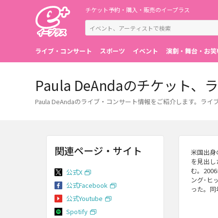
チケット予約・購入・販売のイープラス
ライブ・コンサート
スポーツ
イベント
演劇・舞台・お笑
Paula DeAndaのチケッ
Paula DeAndaのライブ・コンサート情報をご紹介します
関連ページ・サイト
米国出身
を見出し
む。200
公式X
ング･ヒ
公式Facebook
った。同
公式Youtube
Spotify