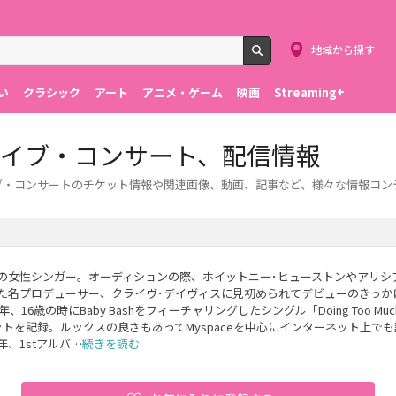
地域から探す
検索
い
クラシック
アート
アニメ・ゲーム
映画
Streaming+
ト、ライブ・コンサート、配信情報
。ライブ・コンサートのチケット情報や関連画像、動画、記事など、様々な情報コ
の女性シンガー。オーディションの際、ホイットニー･ヒューストンやアリシ
た名プロデューサー、クライヴ･デイヴィスに見初められてデビューのきっか
6年、16歳の時にBaby Bashをフィーチャリングしたシングル「Doing Too Mu
ットを記録。ルックスの良さもあってMyspaceを中心にインターネット上で
年、1stアルバ…
続きを読む