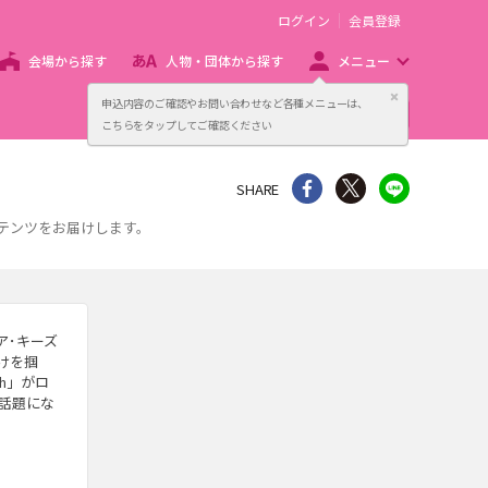
ログイン
会員登録
会場から探す
人物・団体から探す
メニュー
閉じる
申込内容のご確認やお問い合わせなど各種メニューは、
主催者向け販売サービス
こちらをタップしてご確認ください
シェア
Twitter
line
SHARE
ンテンツをお届けします。
ア･キーズ
けを掴
ch」がロ
も話題にな