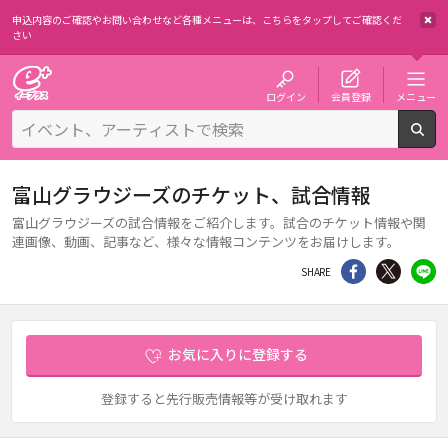
申込内容のご確認やお問い合わせなど各種メニューは、
こちらをタップしてご確認くだ
さい
チケット予約・購入・販売のイープラス
ログイン
会員登録
メニュー
検
富山グラウジーズのチケット、試合情報
富山グラウジーズの試合情報をご紹介します。試合のチケット情報や関
連画像、動画、記事など、様々な情報コンテンツをお届けします。
シェア
Twitter
li
SHARE
お気に入りに登録する
登録すると先行販売情報等が受け取れます