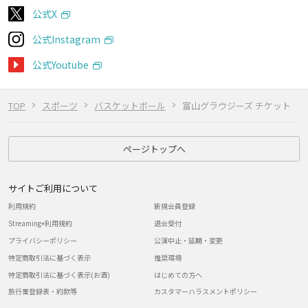
公式X
公式Instagram
公式Youtube
TOP
スポーツ
バスケットボール
富山グラウジーズ チケット
ページトップへ
サイトご利用について
利用規約
新規会員登録
Streaming+利用規約
退会受付
プライバシーポリシー
公演中止・延期・変更
特定商取引法に基づく表示
推奨環境
特定商取引法に基づく表示(お酒)
はじめての方へ
旅行業登録表・約款等
カスタマーハラスメントポリシー