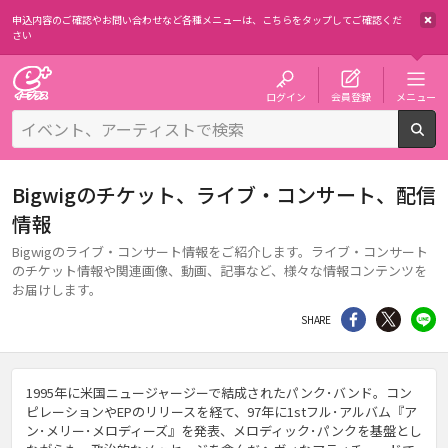
申込内容のご確認やお問い合わせなど各種メニューは、
こちらをタップしてご確認くだ
さい
チケット予約・購入・販売のイープラス
ログイン
会員登録
メニュー
検
Bigwigのチケット、ライブ・コンサート、配信
情報
Bigwigのライブ・コンサート情報をご紹介します。ライブ・コンサート
のチケット情報や関連画像、動画、記事など、様々な情報コンテンツを
お届けします。
シェア
Twitter
li
SHARE
1995年に米国ニュージャージーで結成されたパンク･バンド。コン
ピレーションやEPのリリースを経て、97年に1stフル･アルバム『ア
ン･メリー･メロディーズ』を発表、メロディック･パンクを基盤とし