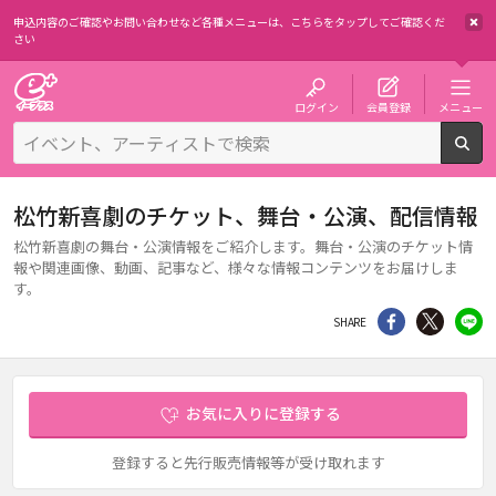
申込内容のご確認やお問い合わせなど各種メニューは、
こちらをタップしてご確認くだ
さい
チケット予約・購入・販売のイープラス
ログイン
会員登録
メニュー
検
松竹新喜劇のチケット、舞台・公演、配信情報
松竹新喜劇の舞台・公演情報をご紹介します。舞台・公演のチケット情
報や関連画像、動画、記事など、様々な情報コンテンツをお届けしま
す。
シェア
Twitter
li
SHARE
お気に入りに登録する
登録すると先行販売情報等が受け取れます