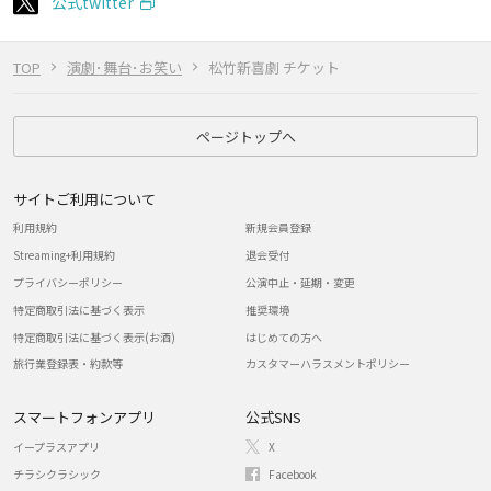
公式twitter
TOP
演劇･舞台･お笑い
松竹新喜劇 チケット
ページトップへ
サイトご利用について
利用規約
新規会員登録
Streaming+利用規約
退会受付
プライバシーポリシー
公演中止・延期・変更
特定商取引法に基づく表示
推奨環境
特定商取引法に基づく表示(お酒)
はじめての方へ
旅行業登録表・約款等
カスタマーハラスメントポリシー
スマートフォンアプリ
公式SNS
イープラスアプリ
X
チラシクラシック
Facebook