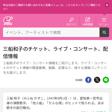
申込内容のご確認やお問い合わせなど各種メニューは、
こちらをタップしてご確認くだ
さい
チケット予約・購入・販売のイープラス
ログイン
会員登録
メニュー
検
三船和子のチケット、ライブ・コンサート、配
信情報
三船和子のライブ・コンサート情報をご紹介します。ライブ・コンサー
トのチケット情報や関連画像、動画、記事など、様々な情報コンテンツ
をお届けします。
シェア
Twitter
li
SHARE
三船 和子（みふね かずこ、1947年9月1日 - ）は、愛知県一宮市出
身の演歌歌手。「他人船」「だんな様」のヒットで知られる。夫は
歌手の辰巳晴也。