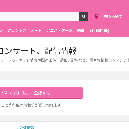
地域から探す
検索
い
クラシック
アート
アニメ・ゲーム
映画
Streaming+
コンサート、配信情報
サートのチケット情報や関連画像、動画、記事など、様々な情報コンテンツ
お気に入りに登録する
すると先行販売情報等が受け取れます
公演情報