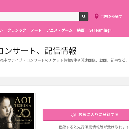
地域から探す
検索
い
クラシック
アート
アニメ・ゲーム
映画
Streaming+
コンサート、配信情報
売中のライブ・コンサートのチケット情報8件や関連画像、動画、記事など
お気に入りに登録する
登録すると先行販売情報等が受け取れま