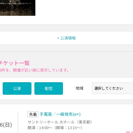
公演情報
チケット一覧
8件
を、開催が近い順に表示しています。
地域
公演
配信
手嶌葵／一般発売(e+)
先着
サントリーホール 大ホール（東京都）
16(日)
開演：14:00～（開場：13:15～）