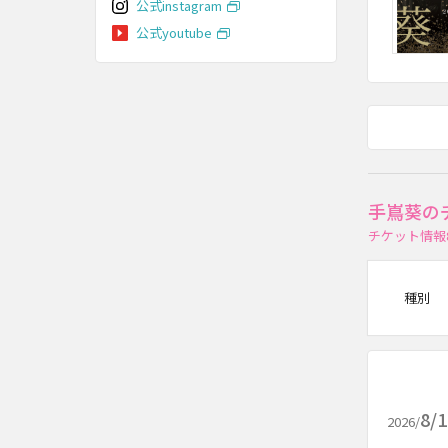
公式instagram
公式youtube
手嶌葵の
チケット情報
種別
8/
2026/