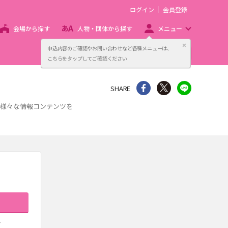
ログイン
会員登録
会場から探す
人物・団体から探す
メニュー
閉じる
申込内容のご確認やお問い合わせなど各種メニューは、
主催者向け販売サービス
こちらをタップしてご確認ください
シェア
Twitter
line
SHARE
、様々な情報コンテンツを
す