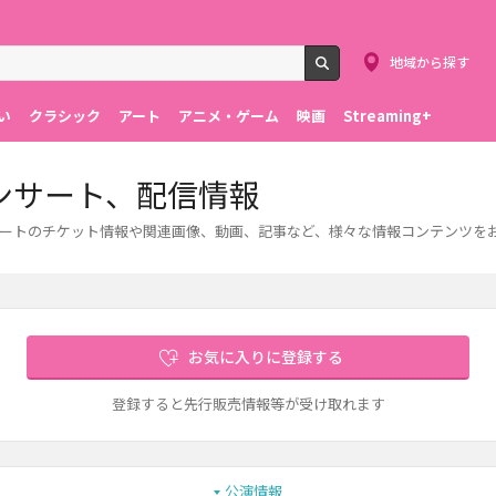
地域から探す
検索
い
クラシック
アート
アニメ・ゲーム
映画
Streaming+
コンサート、配信情報
ンサートのチケット情報や関連画像、動画、記事など、様々な情報コンテンツを
お気に入りに登録する
登録すると先行販売情報等が受け取れます
公演情報