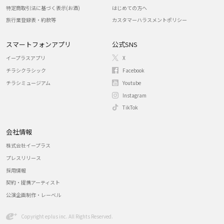
特定商取引法に基づく表示(お酒)
はじめての方へ
旅行業登録表・約款等
カスタマーハラスメントポリシー
スマートフォンアプリ
公式SNS
イープラスアプリ
X
チラシクラシック
Facebook
チラシミュージアム
Youtube
Instagram
TikTok
会社情報
株式会社イープラス
プレスリリース
採用情報
契約・提携アーティスト
公演企画制作・レーベル
Copyright eplus inc. All Rights Reserved.