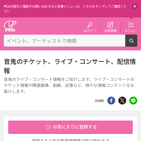
申込内容のご確認やお問い合わせなど各種メニューは、
こちらをタップしてご確認くだ
さい
チケット予約・購入・販売のイープラス
ログイン
会員登録
メニュー
検
音鬼のチケット、ライブ・コンサート、配信情
報
音鬼のライブ・コンサート情報をご紹介します。ライブ・コンサートの
チケット情報や関連画像、動画、記事など、様々な情報コンテンツをお
届けします。
シェア
Twitter
li
SHARE
お気に入りに登録する
登録すると先行販売情報等が受け取れます