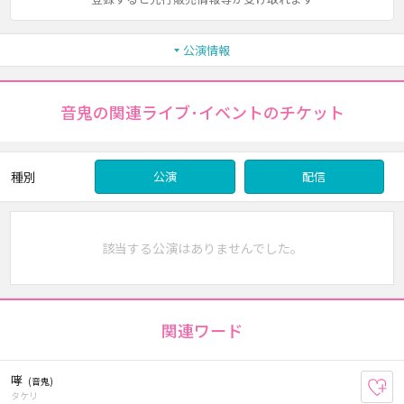
公演情報
音鬼の関連ライブ･イベントのチケット
種別
公演
配信
該当する公演はありませんでした。
関連ワード
哮
(音鬼)
お
タケリ