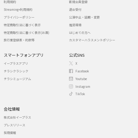
利用規約
新規会員登録
Streaming+利用規約
退会受付
プライバシーポリシー
公演中止・延期・変更
特定商取引法に基づく表示
推奨環境
特定商取引法に基づく表示(お酒)
はじめての方へ
旅行業登録表・約款等
カスタマーハラスメントポリシー
スマートフォンアプリ
公式SNS
イープラスアプリ
X
チラシクラシック
Facebook
チラシミュージアム
Youtube
Instagram
TikTok
会社情報
株式会社イープラス
プレスリリース
採用情報