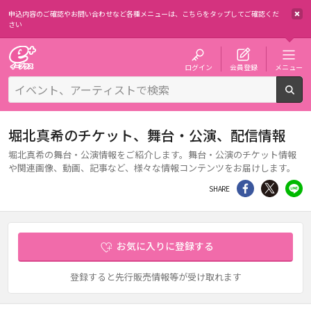
申込内容のご確認やお問い合わせなど各種メニューは、
こちらをタップしてご確認くだ
さい
チケット予約・購入・販売のイープラス
ログイン
会員登録
メニュー
検
堀北真希のチケット、舞台・公演、配信情報
堀北真希の舞台・公演情報をご紹介します。舞台・公演のチケット情報
や関連画像、動画、記事など、様々な情報コンテンツをお届けします。
シェア
Twitter
li
SHARE
お気に入りに登録する
登録すると先行販売情報等が受け取れます