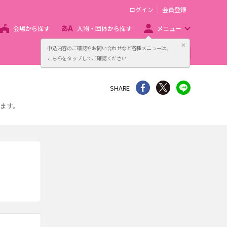
ログイン
会員登録
会場から探す
人物・団体から探す
メニュー
閉じる
申込内容のご確認やお問い合わせなど各種メニューは、
主催者向け販売サービス
こちらをタップしてご確認ください
シェア
Twitter
line
SHARE
ます。