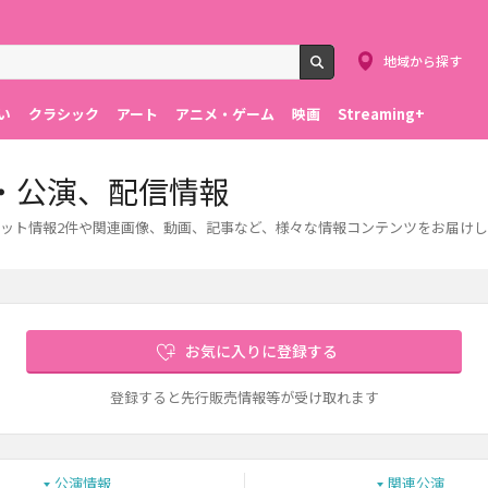
地域から探す
検索
い
クラシック
アート
アニメ・ゲーム
映画
Streaming+
・公演、配信情報
ット情報2件や関連画像、動画、記事など、様々な情報コンテンツをお届けし
お気に入りに登録する
登録すると先行販売情報等が受け取れます
公演情報
関連公演