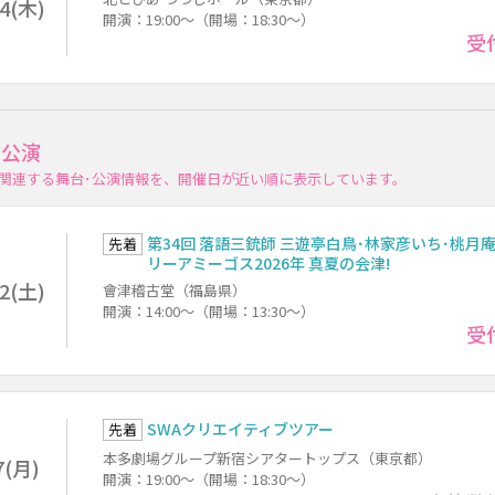
24(木)
開演：19:00～（開場：18:30～）
受
･公演
関連する舞台･公演情報を、開催日が近い順に表示しています。
第34回 落語三銃師 三遊亭白鳥･林家彦いち･桃月庵
先着
リーアミーゴス2026年 真夏の会津!
22(土)
會津稽古堂（福島県）
開演：14:00～（開場：13:30～）
受
SWAクリエイティブツアー
先着
本多劇場グループ新宿シアタートップス（東京都）
7(月)
開演：19:00～（開場：18:30～）