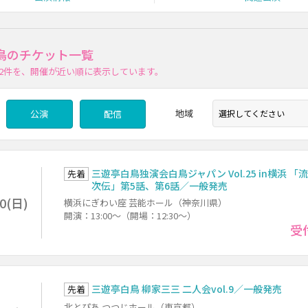
鳥のチケット一覧
2件
を、開催が近い順に表示しています。
地域
公演
配信
三遊亭白鳥独演会白鳥ジャパン Vol.25 in横浜 「
先着
次伝」第5話、第6話／一般発売
20(日)
横浜にぎわい座 芸能ホール（神奈川県）
開演：13:00～（開場：12:30～）
受
三遊亭白鳥 柳家三三 二人会vol.9／一般発売
先着
北とぴあ つつじホール（東京都）