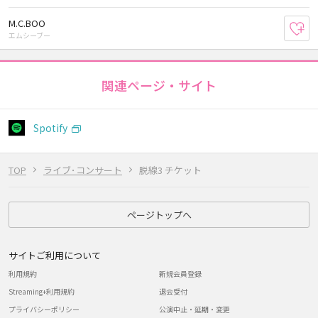
M.C.BOO
お
エムシーブー
関連ページ・サイト
Spotify
TOP
ライブ･コンサート
脱線3 チケット
ページトップへ
サイトご利用について
利用規約
新規会員登録
Streaming+利用規約
退会受付
プライバシーポリシー
公演中止・延期・変更