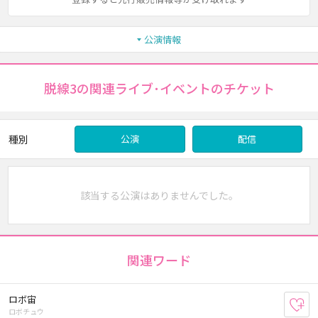
公演情報
脱線3の関連ライブ･イベントのチケット
種別
公演
配信
該当する公演はありませんでした。
関連ワード
ロボ宙
お
ロボチュウ