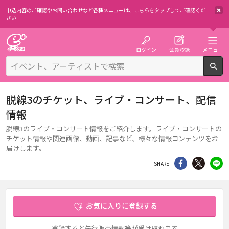
申込内容のご確認やお問い合わせなど各種メニューは、
こちらをタップしてご確認くだ
さい
チケット予約・購入・販売のイープラス
ログイン
会員登録
メニュー
検
脱線3のチケット、ライブ・コンサート、配信
情報
脱線3のライブ・コンサート情報をご紹介します。ライブ・コンサートの
チケット情報や関連画像、動画、記事など、様々な情報コンテンツをお
届けします。
シェア
Twitter
li
SHARE
お気に入りに登録する
登録すると先行販売情報等が受け取れます