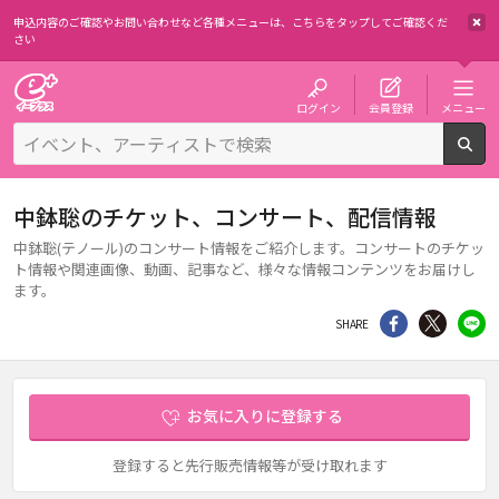
申込内容のご確認やお問い合わせなど各種メニューは、
こちらをタップしてご確認くだ
さい
チケット予約・購入・販売のイープラス
ログイン
会員登録
メニュー
検
中鉢聡のチケット、コンサート、配信情報
中鉢聡(テノール)のコンサート情報をご紹介します。コンサートのチケッ
ト情報や関連画像、動画、記事など、様々な情報コンテンツをお届けし
ます。
シェア
Twitter
li
SHARE
お気に入りに登録する
登録すると先行販売情報等が受け取れます