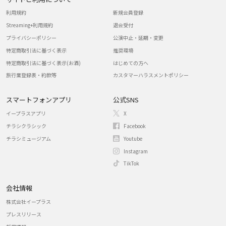
利用規約
新規会員登録
Streaming+利用規約
退会受付
プライバシーポリシー
公演中止・延期・変更
特定商取引法に基づく表示
推奨環境
特定商取引法に基づく表示(お酒)
はじめての方へ
旅行業登録表・約款等
カスタマーハラスメントポリシー
スマートフォンアプリ
公式SNS
イープラスアプリ
X
チラシクラシック
Facebook
チラシミュージアム
Youtube
Instagram
TikTok
会社情報
株式会社イープラス
プレスリリース