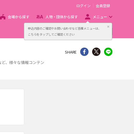
ログイン
会員登録
会場から探す
人物・団体から探す
メニュー
閉じる
申込内容のご確認やお問い合わせなど各種メニューは、
主催者向け販売サービス
こちらをタップしてご確認ください
シェア
Twitter
line
SHARE
事など、様々な情報コンテン