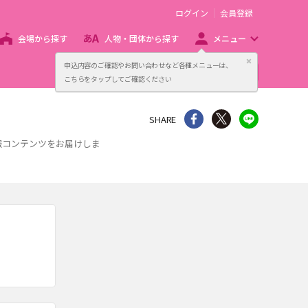
ログイン
会員登録
会場から探す
人物・団体から探す
メニュー
閉じる
申込内容のご確認やお問い合わせなど各種メニューは、
主催者向け販売サービス
こちらをタップしてご確認ください
シェア
Twitter
line
SHARE
情報コンテンツをお届けしま