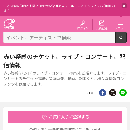
申込内容のご確認やお問い合わせなど各種メニューは、
こちらをタップしてご確認くだ
さい
チケット予約・購入・販売のイープラス
ログイン
会員登録
メニュー
検
赤い疑惑のチケット、ライブ・コンサート、配
信情報
赤い疑惑(バンド)のライブ・コンサート情報をご紹介します。ライブ・コ
ンサートのチケット情報や関連画像、動画、記事など、様々な情報コン
テンツをお届けします。
シェア
Twitter
li
SHARE
お気に入りに登録する
登録すると先行販売情報等が受け取れます