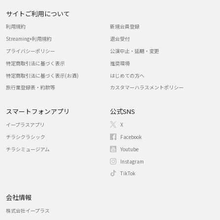
サイトご利用について
利用規約
新規会員登録
Streaming+利用規約
退会受付
プライバシーポリシー
公演中止・延期・変更
特定商取引法に基づく表示
推奨環境
特定商取引法に基づく表示(お酒)
はじめての方へ
旅行業登録表・約款等
カスタマーハラスメントポリシー
スマートフォンアプリ
公式SNS
イープラスアプリ
X
チラシクラシック
Facebook
チラシミュージアム
Youtube
Instagram
TikTok
会社情報
株式会社イープラス