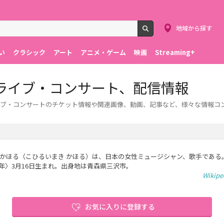
地域から探す
検索
い
クラシック
アート
アニメ・ゲーム
映画
Streaming+
ライブ・コンサート、配信情報
ブ・コンサートのチケット情報や関連画像、動画、記事など、様々な情報コ
 かほる（こひるいまき かほる）は、日本の女性ミュージシャン、歌手である。
2年〉3月16日生まれ。出身地は青森県三沢市。
Wikip
お気に入りに登録する