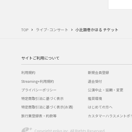
TOP
ライブ･コンサート
小比類巻かほる チケット
サイトご利用について
利用規約
新規会員登録
Streaming+利用規約
退会受付
プライバシーポリシー
公演中止・延期・変更
特定商取引法に基づく表示
推奨環境
特定商取引法に基づく表示(お酒)
はじめての方へ
旅行業登録表・約款等
カスタマーハラスメントポ
Copyright eplus inc. All Rights Reserved.