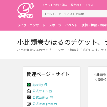
チケット予約・購入・販売のイープラス
ライブ・コンサート
スポーツ
イベント
演劇・舞台・お笑
小比類巻かほるのチケット、
小比類巻かほるのライブ・コンサート情報をご紹介します。ライ
関連ページ・サイト
小比類巻
〈昭和4
Spotify
公式サイト
公式twitter
公式instagram