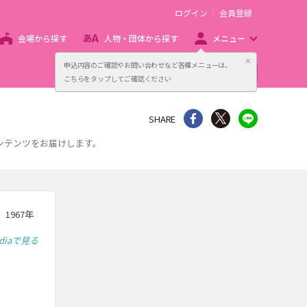
ログイン
会員登録
会場から探す
人物・団体から探す
メニュー
閉じる
申込内容のご確認やお問い合わせなど各種メニューは、
主催者向け販売サービス
こちらをタップしてご確認ください
シェア
Twitter
line
SHARE
ンテンツをお届けします。
1967年
ediaで見る