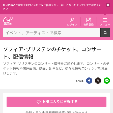
申込内容のご確認やお問い合わせなど各種メニューは、
こちらをタップしてご確認くだ
さい
チケット予約・購入・販売のイープラス
ログイン
会員登録
メニュー
検
ソフィア･ゾリステンのチケット、コンサー
ト、配信情報
ソフィア･ゾリステンのコンサート情報をご紹介します。コンサートのチ
ケット情報や関連画像、動画、記事など、様々な情報コンテンツをお届
けします。
シェア
Twitter
li
SHARE
お気に入りに登録する
登録すると先行販売情報等が受け取れます