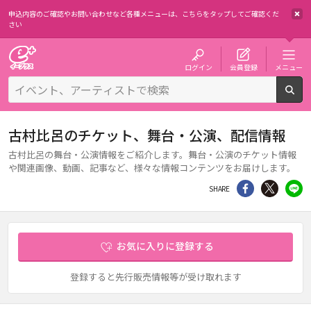
申込内容のご確認やお問い合わせなど各種メニューは、
こちらをタップしてご確認くだ
さい
チケット予約・購入・販売のイープラス
ログイン
会員登録
メニュー
検
古村比呂のチケット、舞台・公演、配信情報
古村比呂の舞台・公演情報をご紹介します。舞台・公演のチケット情報
や関連画像、動画、記事など、様々な情報コンテンツをお届けします。
シェア
Twitter
li
SHARE
お気に入りに登録する
登録すると先行販売情報等が受け取れます