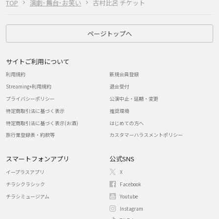
TOP
演劇･舞台･お笑い
古村比呂 チケット
ページトップへ
サイトご利用について
利用規約
新規会員登録
Streaming+利用規約
退会受付
プライバシーポリシー
公演中止・延期・変更
特定商取引法に基づく表示
推奨環境
特定商取引法に基づく表示(お酒)
はじめての方へ
旅行業登録表・約款等
カスタマーハラスメントポリシー
スマートフォンアプリ
公式SNS
イープラスアプリ
X
チラシクラシック
Facebook
チラシミュージアム
Youtube
Instagram