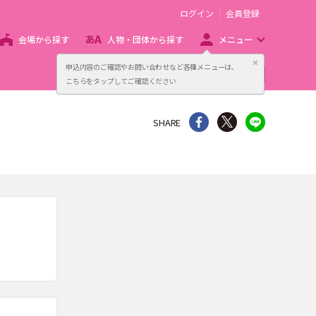
ログイン
会員登録
会場から探す
人物・団体から探す
メニュー
閉じる
申込内容のご確認やお問い合わせなど各種メニューは、
主催者向け販売サービス
こちらをタップしてご確認ください
シェア
Twitter
line
SHARE
。