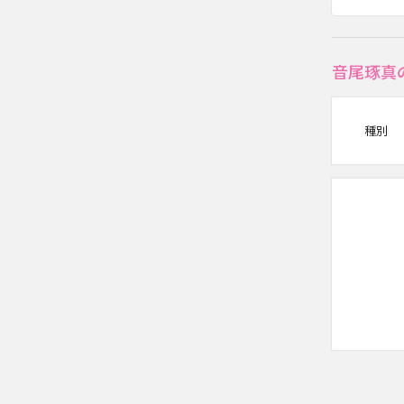
音尾琢真
種別