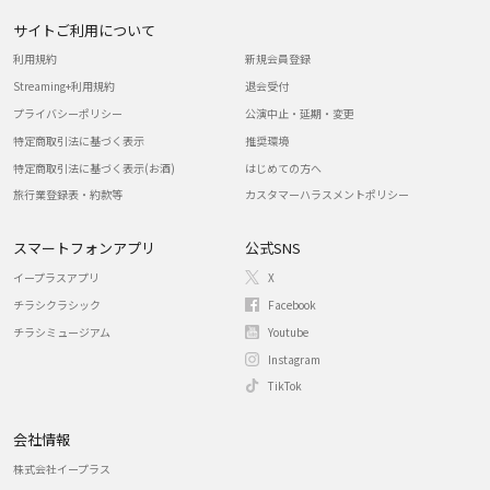
サイトご利用について
利用規約
新規会員登録
Streaming+利用規約
退会受付
プライバシーポリシー
公演中止・延期・変更
特定商取引法に基づく表示
推奨環境
特定商取引法に基づく表示(お酒)
はじめての方へ
旅行業登録表・約款等
カスタマーハラスメントポリシー
スマートフォンアプリ
公式SNS
イープラスアプリ
X
チラシクラシック
Facebook
チラシミュージアム
Youtube
Instagram
TikTok
会社情報
株式会社イープラス