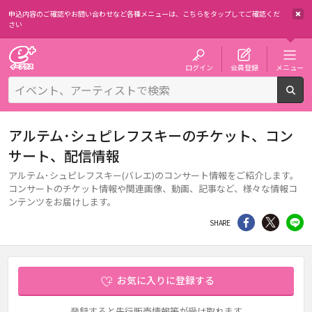
申込内容のご確認やお問い合わせなど各種メニューは、
こちらをタップしてご確認くだ
さい
チケット予約・購入・販売のイープラス
ログイン
会員登録
メニュー
検
アルテム･シュピレフスキーのチケット、コン
サート、配信情報
アルテム･シュピレフスキー(バレエ)のコンサート情報をご紹介します。
コンサートのチケット情報や関連画像、動画、記事など、様々な情報コ
ンテンツをお届けします。
シェア
Twitter
li
SHARE
お気に入りに登録する
登録すると先行販売情報等が受け取れます