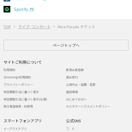
Spotify
TOP
ライブ･コンサート
Mice Parade チケット
ページトップへ
サイトご利用について
利用規約
新規会員登録
Streaming+利用規約
退会受付
プライバシーポリシー
公演中止・延期・変更
特定商取引法に基づく表示
推奨環境
特定商取引法に基づく表示(お酒)
はじめての方へ
旅行業登録表・約款等
カスタマーハラスメントポリシー
スマートフォンアプリ
公式SNS
イープラスアプリ
X