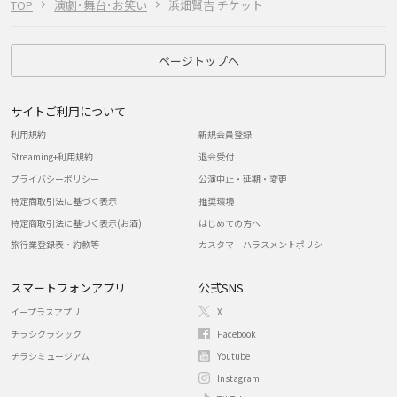
TOP
演劇･舞台･お笑い
浜畑賢吉 チケット
ページトップへ
サイトご利用について
利用規約
新規会員登録
Streaming+利用規約
退会受付
プライバシーポリシー
公演中止・延期・変更
特定商取引法に基づく表示
推奨環境
特定商取引法に基づく表示(お酒)
はじめての方へ
旅行業登録表・約款等
カスタマーハラスメントポリシー
スマートフォンアプリ
公式SNS
イープラスアプリ
X
チラシクラシック
Facebook
チラシミュージアム
Youtube
Instagram