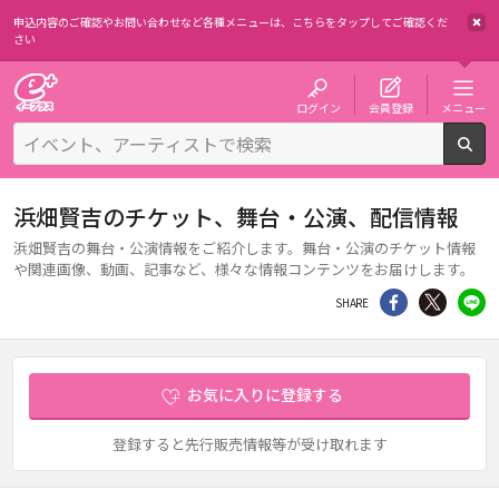
申込内容のご確認やお問い合わせなど各種メニューは、
こちらをタップしてご確認くだ
さい
チケット予約・購入・販売のイープラス
ログイン
会員登録
メニュー
検
浜畑賢吉のチケット、舞台・公演、配信情報
浜畑賢吉の舞台・公演情報をご紹介します。舞台・公演のチケット情報
や関連画像、動画、記事など、様々な情報コンテンツをお届けします。
シェア
Twitter
li
SHARE
お気に入りに登録する
登録すると先行販売情報等が受け取れます