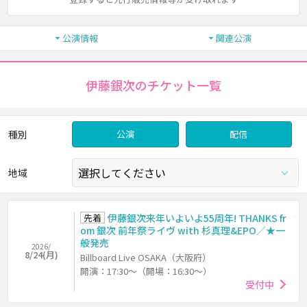
公演情報
関連公演
伊藤銀次のチケット一覧
種別
公演
配信
地域
先着
伊藤銀次来年いよいよ55周年! THANKS fr
om 銀次 前年祭ライヴ with 杉真理&EPO／★一
般発売
2026/
8/24(月)
Billboard Live OSAKA（大阪府）
開演：17:30～（開場：16:30～）
受付中