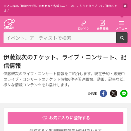
申込内容のご確認やお問い合わせなど各種メニューは、
こちらをタップしてご確認くだ
さい
チケット予約・購入・販売のイープラス
ログイン
会員登録
メニュー
検
伊藤銀次のチケット、ライブ・コンサート、配
信情報
伊藤銀次のライブ・コンサート情報をご紹介します。現在予約・販売中
のライブ・コンサートのチケット情報6件や関連画像、動画、記事など、
様々な情報コンテンツをお届けします。
シェア
Twitter
li
SHARE
お気に入りに登録する
登録すると先行販売情報等が受け取れます