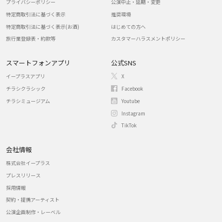
プライバシーポリシー
公演中止・延期・変更
特定商取引法に基づく表示
推奨環境
特定商取引法に基づく表示(お酒)
はじめての方へ
旅行業登録表・約款等
カスタマーハラスメントポリシー
スマートフォンアプリ
公式SNS
イープラスアプリ
X
チラシクラシック
Facebook
チラシミュージアム
Youtube
Instagram
TikTok
会社情報
株式会社イープラス
プレスリリース
採用情報
契約・提携アーティスト
公演企画制作・レーベル