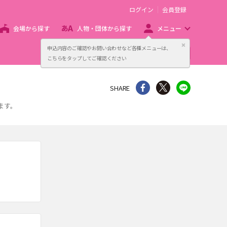
ログイン
会員登録
会場から探す
人物・団体から探す
メニュー
閉じる
申込内容のご確認やお問い合わせなど各種メニューは、
主催者向け販売サービス
こちらをタップしてご確認ください
シェア
Twitter
line
SHARE
ます。