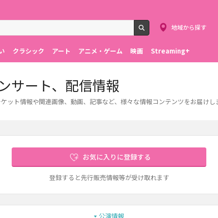
地域から探す
検索
い
クラシック
アート
アニメ・ゲーム
映画
Streaming+
ト、コンサート、配信情報
ートのチケット情報や関連画像、動画、記事など、様々な情報コンテンツをお届けし
お気に入りに登録する
登録すると先行販売情報等が受け取れます
公演情報