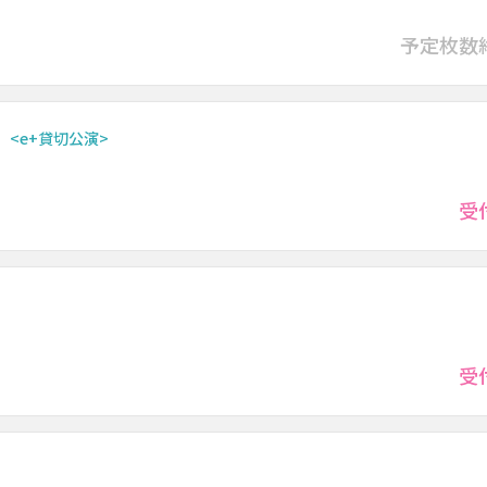
都）
予定枚数
 <e+貸切公演>
都）
受
』
都）
受
』