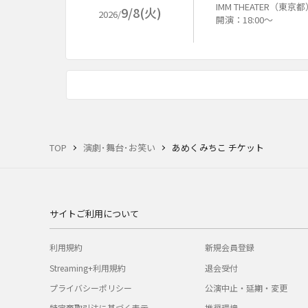
IMM THEATER（東京
9/8(火)
2026/
開演：18:00～
TOP
演劇･舞台･お笑い
あめくみちこ チケット
サイトご利用について
利用規約
新規会員登録
Streaming+利用規約
退会受付
プライバシーポリシー
公演中止・延期・変更
特定商取引法に基づく表示
推奨環境