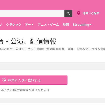
地域から探す
検索
い
クラシック
アート
アニメ・ゲーム
映画
Streaming+
台・公演、配信情報
中の舞台・公演のチケット情報19件や関連画像、動画、記事など、様々な情
お気に入りに登録する
すると先行販売情報等が受け取れます