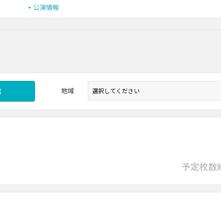
公演情報
地域
信
』
都）
予定枚数
』