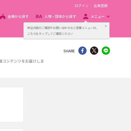
ログイン
会員登録
会場から探す
人物・団体から探す
メニュー
閉じる
申込内容のご確認やお問い合わせなど各種メニューは、
主催者向け販売サービス
こちらをタップしてご確認ください
シェア
Twitter
line
SHARE
報コンテンツをお届けしま