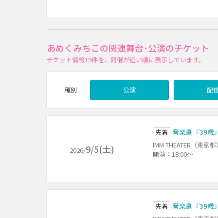
あめくみちこの関連舞台･公演のチケット
チケット情報
19件
を、開催が近い順に表示しています。
種別
公演
配
音楽劇『39歳
先着
IMM THEATER（東京
9/5(土)
2026/
開演：18:00～
音楽劇『39歳
先着