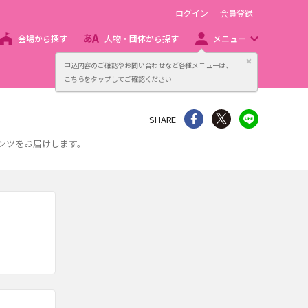
ログイン
会員登録
会場から探す
人物・団体から探す
メニュー
閉じる
申込内容のご確認やお問い合わせなど各種メニューは、
主催者向け販売サービス
こちらをタップしてご確認ください
シェア
Twitter
line
SHARE
テンツをお届けします。