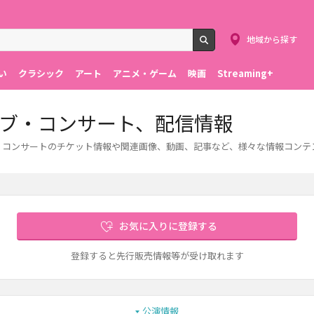
地域から探す
検索
い
クラシック
アート
アニメ・ゲーム
映画
Streaming+
、ライブ・コンサート、配信情報
ライブ・コンサートのチケット情報や関連画像、動画、記事など、様々な情報コン
お気に入りに登録する
登録すると先行販売情報等が受け取れます
公演情報