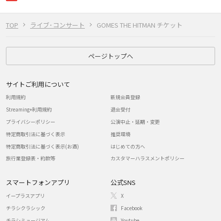
TOP
ライブ･コンサート
GOMES THE HITMAN チケット
ページトップへ
サイトご利用について
利用規約
新規会員登録
Streaming+利用規約
退会受付
プライバシーポリシー
公演中止・延期・変更
特定商取引法に基づく表示
推奨環境
特定商取引法に基づく表示(お酒)
はじめての方へ
旅行業登録表・約款等
カスタマーハラスメントポリシー
スマートフォンアプリ
公式SNS
イープラスアプリ
X
チラシクラシック
Facebook
チラシミュージアム
Youtube