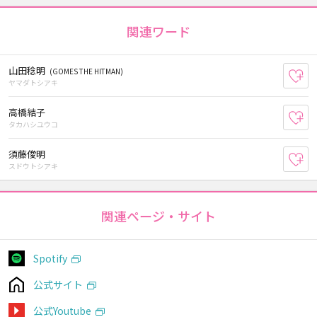
関連ワード
山田稔明
(GOMES THE HITMAN)
お
ヤマダトシアキ
高橋結子
お
タカハシユウコ
須藤俊明
お
スドウトシアキ
関連ページ・サイト
Spotify
公式サイト
公式Youtube