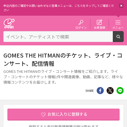
申込内容のご確認やお問い合わせなど各種メニューは、
こちらをタップしてご確認くだ
さい
チケット予約・購入・販売のイープラス
ログイン
会員登録
メニュー
検
GOMES THE HITMANのチケット、ライブ・コ
ンサート、配信情報
GOMES THE HITMANのライブ・コンサート情報をご紹介します。ライ
ブ・コンサートのチケット情報1件や関連画像、動画、記事など、様々な
情報コンテンツをお届けします。
シェア
Twitter
li
SHARE
お気に入りに登録する
登録すると先行販売情報等が受け取れます