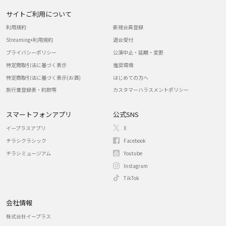
サイトご利用について
利用規約
新規会員登録
Streaming+利用規約
退会受付
プライバシーポリシー
公演中止・延期・変更
特定商取引法に基づく表示
推奨環境
特定商取引法に基づく表示(お酒)
はじめての方へ
旅行業登録表・約款等
カスタマーハラスメントポリシー
スマートフォンアプリ
公式SNS
イープラスアプリ
X
チラシクラシック
Facebook
チラシミュージアム
Youtube
Instagram
TikTok
会社情報
株式会社イープラス