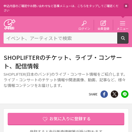
申込内容のご確認やお問い合わせなど各種メニューは、
こちらをタップしてご確認くだ
さい
チケット予約・購入・販売のイープラス
ログイン
会員登録
メニュー
検
SHOPLIFTERのチケット、ライブ・コンサー
ト、配信情報
SHOPLIFTER(日本のバンド)のライブ・コンサート情報をご紹介します。
ライブ・コンサートのチケット情報や関連画像、動画、記事など、様々
な情報コンテンツをお届けします。
シェア
Twitter
li
SHARE
お気に入りに登録する
登録すると先行販売情報等が受け取れます