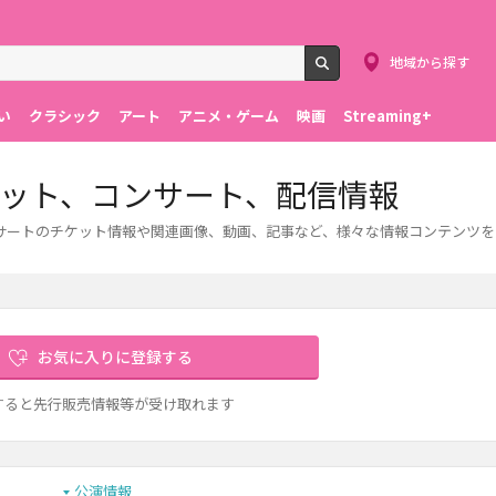
地域から探す
検索
い
クラシック
アート
アニメ・ゲーム
映画
Streaming+
ケット、コンサート、配信情報
サートのチケット情報や関連画像、動画、記事など、様々な情報コンテンツを
お気に入りに登録する
すると先行販売情報等が受け取れます
公演情報