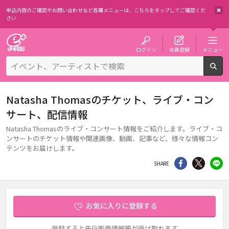
申込内容のご確認やお問い合わせなど各種メニューは、
こちらをタップしてご確認くだ
さい
チケット予約・購入・販売のイープラス
ログイン
会員登録
メニュー
検
Natasha Thomasのチケット、ライブ・コン
サート、配信情報
Natasha Thomasのライブ・コンサート情報をご紹介します。ライブ・コ
ンサートのチケット情報や関連画像、動画、記事など、様々な情報コン
テンツをお届けします。
シェア
Twitter
li
SHARE
お気に入りに登録する
登録すると先行販売情報等が受け取れます