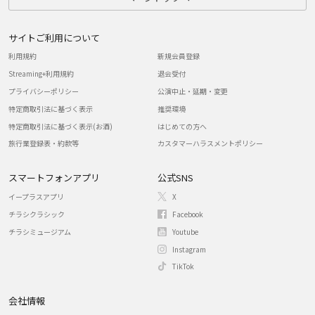
サイトご利用について
利用規約
新規会員登録
Streaming+利用規約
退会受付
プライバシーポリシー
公演中止・延期・変更
特定商取引法に基づく表示
推奨環境
特定商取引法に基づく表示(お酒)
はじめての方へ
旅行業登録表・約款等
カスタマーハラスメントポリシー
スマートフォンアプリ
公式SNS
イープラスアプリ
X
チラシクラシック
Facebook
チラシミュージアム
Youtube
Instagram
TikTok
会社情報