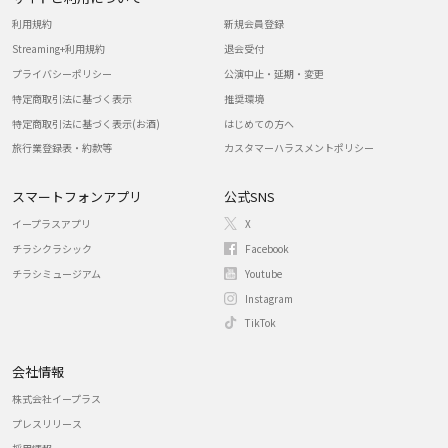
利用規約
新規会員登録
Streaming+利用規約
退会受付
プライバシーポリシー
公演中止・延期・変更
特定商取引法に基づく表示
推奨環境
特定商取引法に基づく表示(お酒)
はじめての方へ
旅行業登録表・約款等
カスタマーハラスメントポリシー
スマートフォンアプリ
公式SNS
イープラスアプリ
X
チラシクラシック
Facebook
チラシミュージアム
Youtube
Instagram
TikTok
会社情報
株式会社イープラス
プレスリリース