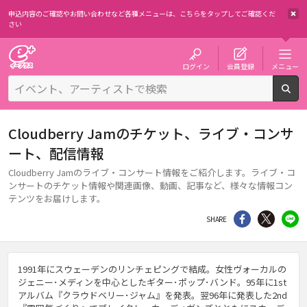
申込内容のご確認やお問い合わせなど各種メニューは、
こちらをタップしてご確認くだ
さい
チケット予約・購入・販売のイープラス
ログイン
会員登録
メニュー
検
Cloudberry Jamのチケット、ライブ・コンサ
ート、配信情報
Cloudberry Jamのライブ・コンサート情報をご紹介します。ライブ・コ
ンサートのチケット情報や関連画像、動画、記事など、様々な情報コン
テンツをお届けします。
シェア
Twitter
li
SHARE
1991年にスウェーデンのリンチェピングで結成。女性ヴォーカルの
ジェニー･メディンを中心としたギター･ポップ･バンド。95年に1st
アルバム『クラウドベリー･ジャム』を発表。翌96年に発表した2nd