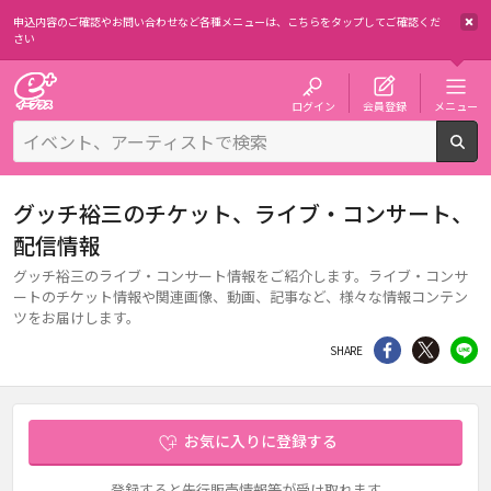
申込内容のご確認やお問い合わせなど各種メニューは、
こちらをタップしてご確認くだ
さい
チケット予約・購入・販売のイープラス
ログイン
会員登録
メニュー
検
グッチ裕三のチケット、ライブ・コンサート、
配信情報
グッチ裕三のライブ・コンサート情報をご紹介します。ライブ・コンサ
ートのチケット情報や関連画像、動画、記事など、様々な情報コンテン
ツをお届けします。
シェア
Twitter
li
SHARE
お気に入りに登録する
登録すると先行販売情報等が受け取れます