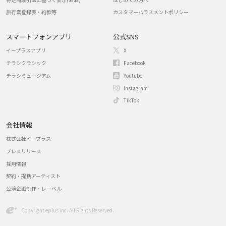
旅行業登録表・約款等
カスタマーハラスメントポリシー
スマートフォンアプリ
公式SNS
イープラスアプリ
X
チラシクラシック
Facebook
チラシミュージアム
Youtube
Instagram
TikTok
会社情報
株式会社イープラス
プレスリリース
採用情報
契約・提携アーティスト
公演企画制作・レーベル
Copyright eplus inc. All Rights Reserved.