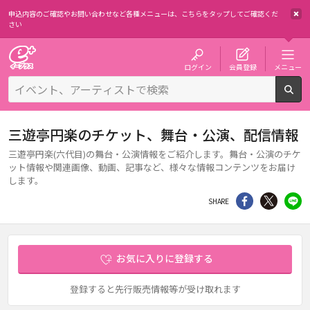
申込内容のご確認やお問い合わせなど各種メニューは、
こちらをタップしてご確認くだ
さい
チケット予約・購入・販売のイープラス
ログイン
会員登録
メニュー
検
三遊亭円楽のチケット、舞台・公演、配信情報
三遊亭円楽(六代目)の舞台・公演情報をご紹介します。舞台・公演のチケ
ット情報や関連画像、動画、記事など、様々な情報コンテンツをお届け
します。
シェア
Twitter
li
SHARE
お気に入りに登録する
登録すると先行販売情報等が受け取れます