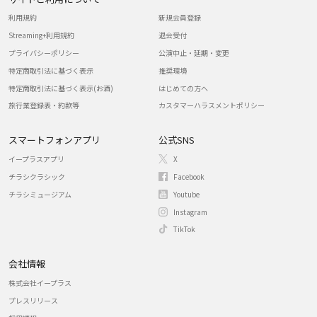
利用規約
新規会員登録
Streaming+利用規約
退会受付
プライバシーポリシー
公演中止・延期・変更
特定商取引法に基づく表示
推奨環境
特定商取引法に基づく表示(お酒)
はじめての方へ
旅行業登録表・約款等
カスタマーハラスメントポリシー
スマートフォンアプリ
公式SNS
イープラスアプリ
X
チラシクラシック
Facebook
チラシミュージアム
Youtube
Instagram
TikTok
会社情報
株式会社イープラス
プレスリリース