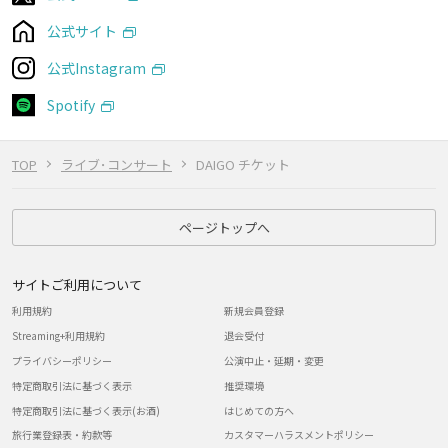
公式サイト
公式Instagram
Spotify
TOP
ライブ･コンサート
DAIGO チケット
ページトップへ
サイトご利用について
利用規約
新規会員登録
Streaming+利用規約
退会受付
プライバシーポリシー
公演中止・延期・変更
特定商取引法に基づく表示
推奨環境
特定商取引法に基づく表示(お酒)
はじめての方へ
旅行業登録表・約款等
カスタマーハラスメントポリシー