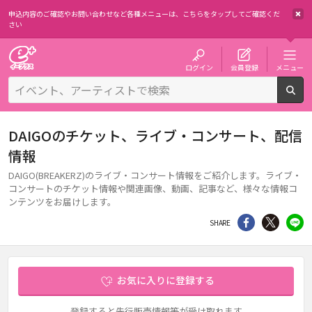
申込内容のご確認やお問い合わせなど各種メニューは、
こちらをタップしてご確認くだ
さい
チケット予約・購入・販売のイープラス
ログイン
会員登録
メニュー
検
DAIGOのチケット、ライブ・コンサート、配信
情報
DAIGO(BREAKERZ)のライブ・コンサート情報をご紹介します。ライブ・
コンサートのチケット情報や関連画像、動画、記事など、様々な情報コ
ンテンツをお届けします。
シェア
Twitter
li
SHARE
お気に入りに登録する
登録すると先行販売情報等が受け取れます