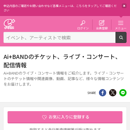
申込内容のご確認やお問い合わせなど各種メニューは、
こちらをタップしてご確認くだ
さい
チケット予約・購入・販売のイープラス
ログイン
会員登録
メニュー
検
Ai+BANDのチケット、ライブ・コンサート、
配信情報
Ai+BANDのライブ・コンサート情報をご紹介します。ライブ・コンサー
トのチケット情報や関連画像、動画、記事など、様々な情報コンテンツ
をお届けします。
シェア
Twitter
li
SHARE
お気に入りに登録する
登録すると先行販売情報等が受け取れます