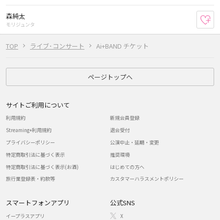
森純太
お
モリジュンタ
TOP
ライブ･コンサート
Ai+BAND チケット
ページトップへ
サイトご利用について
利用規約
新規会員登録
Streaming+利用規約
退会受付
プライバシーポリシー
公演中止・延期・変更
特定商取引法に基づく表示
推奨環境
特定商取引法に基づく表示(お酒)
はじめての方へ
旅行業登録表・約款等
カスタマーハラスメントポリシー
スマートフォンアプリ
公式SNS
イープラスアプリ
X