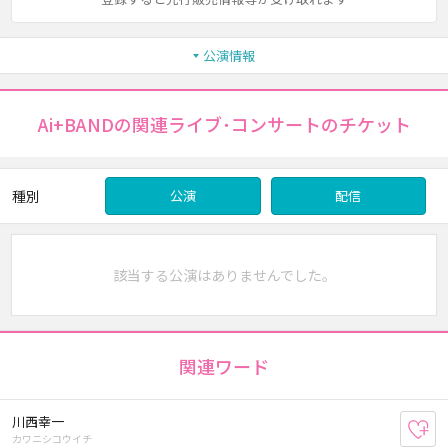
公演情報
Ai+BANDの関連ライブ･コンサートのチケット
種別
公演
配信
該当する公演はありませんでした。
関連ワード
川西幸一
お
カワニシコウイチ