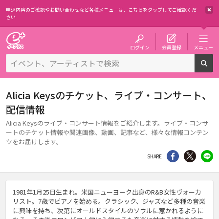
申込内容のご確認やお問い合わせなど各種メニューは、
こちらをタップしてご確認くだ
さい
チケット予約・購入・販売のイープラス
ログイン
会員登録
メニュー
検
Alicia Keysのチケット、ライブ・コンサート、
配信情報
Alicia Keysのライブ・コンサート情報をご紹介します。ライブ・コンサ
ートのチケット情報や関連画像、動画、記事など、様々な情報コンテン
ツをお届けします。
シェア
Twitter
li
SHARE
1981年1月25日生まれ。米国ニューヨーク出身のR&B女性ヴォーカ
リスト。7歳でピアノを始める。クラシック、ジャズなど多種の音楽
に興味を持ち、次第にオールドスタイルのソウルに惹かれるように