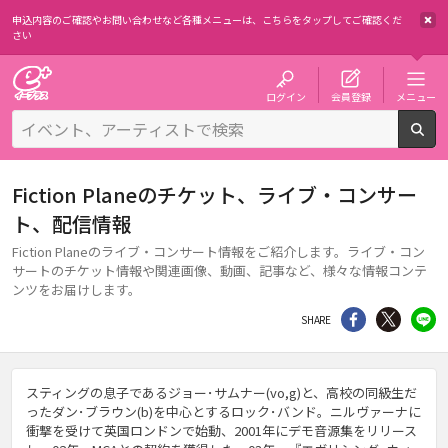
申込内容のご確認やお問い合わせなど各種メニューは、
こちらをタップしてご確認くだ
さい
チケット予約・購入・販売のイープラス
ログイン
会員登録
メニュー
検
Fiction Planeのチケット、ライブ・コンサー
ト、配信情報
Fiction Planeのライブ・コンサート情報をご紹介します。ライブ・コン
サートのチケット情報や関連画像、動画、記事など、様々な情報コンテ
ンツをお届けします。
シェア
Twitter
li
SHARE
スティングの息子であるジョー･サムナー(vo,g)と、高校の同級生だ
ったダン･ブラウン(b)を中心とするロック･バンド。ニルヴァーナに
衝撃を受けて英国ロンドンで始動、2001年にデモ音源集をリリース