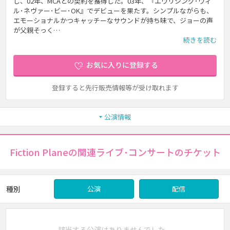
し、02年、MCAとの契約を獲得した。03年、『エヴリシング･ウィ
ル･ネヴァー･ビー･OK』でデビューを果たす。シンプルながらも、
エモーショナルかつキャッチーなサウンドが持ち味で、ジョーの声
が父親そっく…
続きを読む
お気に入りに登録する
登録すると先行販売情報等が受け取れます
公演情報
Fiction Planeの関連ライブ･コンサートのチケット
種別
公演
配信
該当する公演はありませんでした。