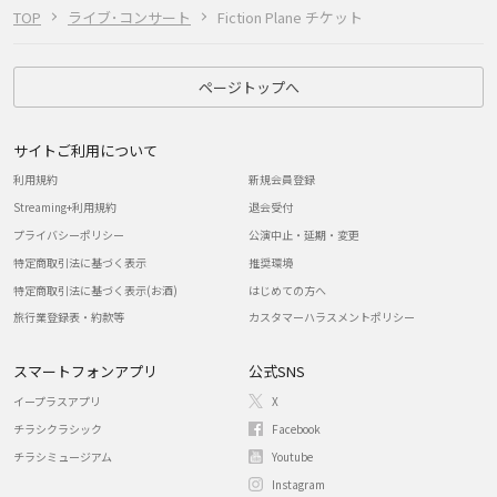
TOP
ライブ･コンサート
Fiction Plane チケット
ページトップへ
サイトご利用について
利用規約
新規会員登録
Streaming+利用規約
退会受付
プライバシーポリシー
公演中止・延期・変更
特定商取引法に基づく表示
推奨環境
特定商取引法に基づく表示(お酒)
はじめての方へ
旅行業登録表・約款等
カスタマーハラスメントポリシー
スマートフォンアプリ
公式SNS
イープラスアプリ
X
チラシクラシック
Facebook
チラシミュージアム
Youtube
Instagram