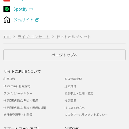
Spotify
公式サイト
TOP
ライブ･コンサート
鈴木トオル チケット
ページトップへ
サイトご利用について
利用規約
新規会員登録
Streaming+利用規約
退会受付
プライバシーポリシー
公演中止・延期・変更
特定商取引法に基づく表示
推奨環境
特定商取引法に基づく表示(お酒)
はじめての方へ
旅行業登録表・約款等
カスタマーハラスメントポリシー
スマートフォンアプリ
公式SNS