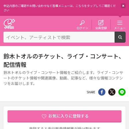
申込内容のご確認やお問い合わせなど各種メニューは、
こちらをタップしてご確認くだ
さい
チケット予約・購入・販売のイープラス
ログイン
会員登録
メニュー
検
鈴木トオルのチケット、ライブ・コンサート、
配信情報
鈴木トオルのライブ・コンサート情報をご紹介します。ライブ・コンサ
ートのチケット情報や関連画像、動画、記事など、様々な情報コンテン
ツをお届けします。
シェア
Twitter
li
SHARE
お気に入りに登録する
登録すると先行販売情報等が受け取れます