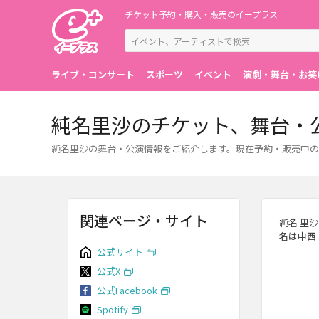
チケット予約・購入・販売のイープラス
ライブ・コンサート
スポーツ
イベント
演劇・舞台・お笑
純名里沙のチケット、舞台・
純名里沙の舞台・公演情報をご紹介します。現在予約・販売中の
関連ページ・サイト
純名 里沙
名は中西
公式サイト
公式X
公式Facebook
Spotify