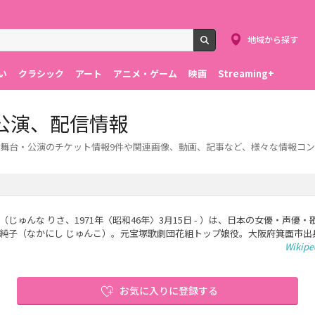
地域から探す
検索
い
クラシック
アート
アニメ・ゲーム
映画
Streaming+
公演、配信情報
舞台・公演のチケット情報9件や関連画像、動画、記事など、様々な情報コ
（じゅんな りさ、1971年〈昭和46年〉3月15日 - ）は、日本の女優・声優
 純子（なかにし じゅんこ）。元宝塚歌劇団花組トップ娘役。大阪府箕面市出
Wikip
お気に入りに登録する