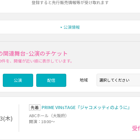
登録すると先行販売情報等が受け取れます
公演情報
の関連舞台･公演のチケット
9件
を、開催が近い順に表示しています。
地域
公演
配信
PRIME VINsTAGE『ジャコメッティのように』
先着
ABCホール（大阪府）
13(木)
開演：18:00～
受