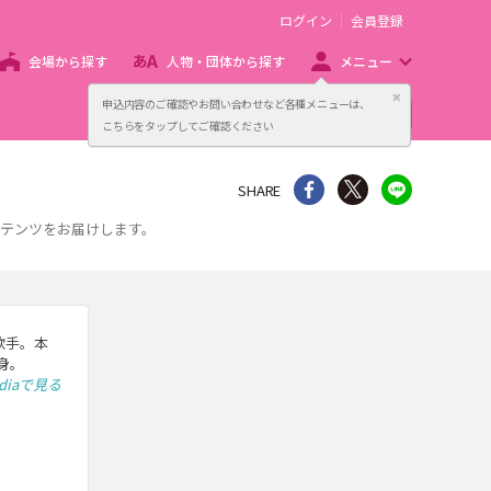
ログイン
会員登録
会場から探す
人物・団体から探す
メニュー
閉じる
申込内容のご確認やお問い合わせなど各種メニューは、
主催者向け販売サービス
こちらをタップしてご確認ください
シェア
Twitter
line
SHARE
ンテンツをお届けします。
・歌手。本
身。
ediaで見る