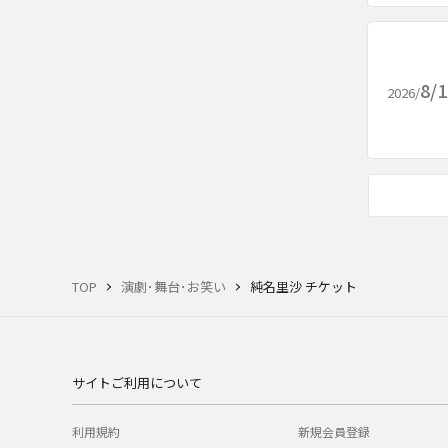
8/
2026/
TOP
演劇･舞台･お笑い
純名里沙 チケット
サイトご利用について
利用規約
新規会員登録