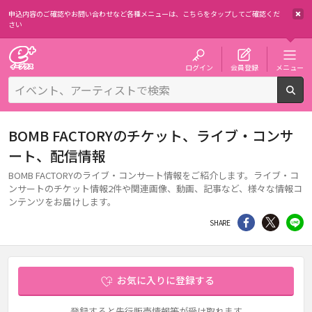
申込内容のご確認やお問い合わせなど各種メニューは、
こちらをタップしてご確認くだ
さい
チケット予約・購入・販売のイープラス
ログイン
会員登録
メニュー
検
BOMB FACTORYのチケット、ライブ・コンサ
ート、配信情報
BOMB FACTORYのライブ・コンサート情報をご紹介します。ライブ・コ
ンサートのチケット情報2件や関連画像、動画、記事など、様々な情報コ
ンテンツをお届けします。
シェア
Twitter
li
SHARE
お気に入りに登録する
登録すると先行販売情報等が受け取れます