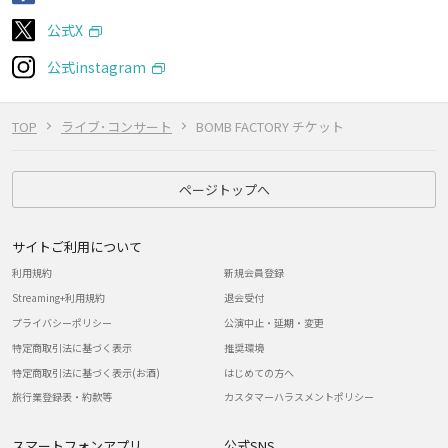
公式X
公式instagram
TOP
ライブ･コンサート
BOMB FACTORY チケット
ページトップへ
サイトご利用について
利用規約
新規会員登録
Streaming+利用規約
退会受付
プライバシーポリシー
公演中止・延期・変更
特定商取引法に基づく表示
推奨環境
特定商取引法に基づく表示(お酒)
はじめての方へ
旅行業登録表・約款等
カスタマーハラスメントポリシー
スマートフォンアプリ
公式SNS