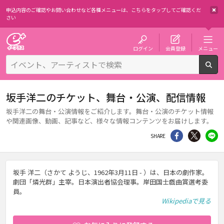
申込内容のご確認やお問い合わせなど各種メニューは、
こちらをタップしてご確認くだ
さい
チケット予約・購入・販売のイープラス
ログイン
会員登録
メニュー
検
坂手洋二のチケット、舞台・公演、配信情報
坂手洋二の舞台・公演情報をご紹介します。舞台・公演のチケット情報
や関連画像、動画、記事など、様々な情報コンテンツをお届けします。
シェア
Twitter
li
SHARE
坂手 洋二（さかて ようじ、1962年3月11日 - ）は、日本の劇作家。
劇団「燐光群」主宰。日本演出者協会理事。岸田国士戯曲賞選考委
員。
Wikipediaで見る