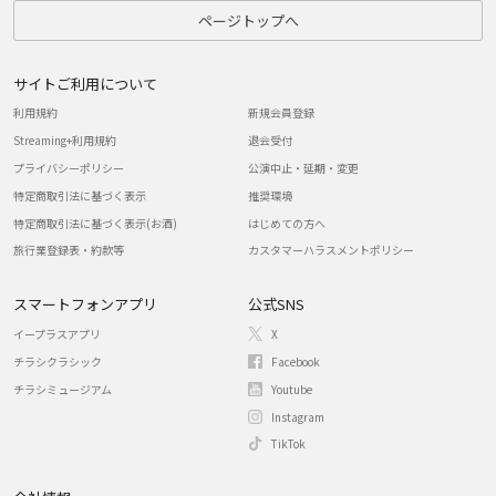
ページトップへ
サイトご利用について
利用規約
新規会員登録
Streaming+利用規約
退会受付
プライバシーポリシー
公演中止・延期・変更
特定商取引法に基づく表示
推奨環境
特定商取引法に基づく表示(お酒)
はじめての方へ
旅行業登録表・約款等
カスタマーハラスメントポリシー
スマートフォンアプリ
公式SNS
イープラスアプリ
X
チラシクラシック
Facebook
チラシミュージアム
Youtube
Instagram
TikTok