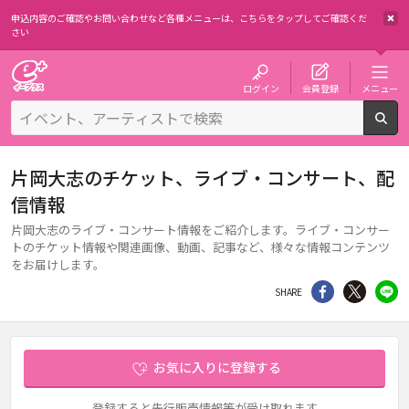
申込内容のご確認やお問い合わせなど各種メニューは、
こちらをタップしてご確認くだ
さい
チケット予約・購入・販売のイープラス
ログイン
会員登録
メニュー
検
片岡大志のチケット、ライブ・コンサート、配
信情報
片岡大志のライブ・コンサート情報をご紹介します。ライブ・コンサー
トのチケット情報や関連画像、動画、記事など、様々な情報コンテンツ
をお届けします。
シェア
Twitter
li
SHARE
お気に入りに登録する
登録すると先行販売情報等が受け取れます