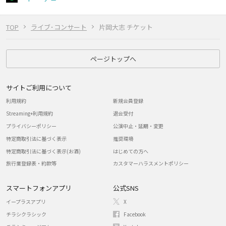
TOP
ライブ･コンサート
片岡大志 チケット
ページトップへ
サイトご利用について
利用規約
新規会員登録
Streaming+利用規約
退会受付
プライバシーポリシー
公演中止・延期・変更
特定商取引法に基づく表示
推奨環境
特定商取引法に基づく表示(お酒)
はじめての方へ
旅行業登録表・約款等
カスタマーハラスメントポリシー
スマートフォンアプリ
公式SNS
イープラスアプリ
X
チラシクラシック
Facebook