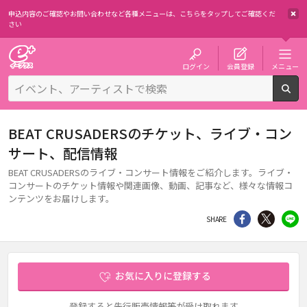
申込内容のご確認やお問い合わせなど各種メニューは、
こちらをタップしてご確認くだ
さい
チケット予約・購入・販売のイープラス
ログイン
会員登録
メニュー
検
BEAT CRUSADERSのチケット、ライブ・コン
サート、配信情報
BEAT CRUSADERSのライブ・コンサート情報をご紹介します。ライブ・
コンサートのチケット情報や関連画像、動画、記事など、様々な情報コ
ンテンツをお届けします。
シェア
Twitter
li
SHARE
お気に入りに登録する
登録すると先行販売情報等が受け取れます