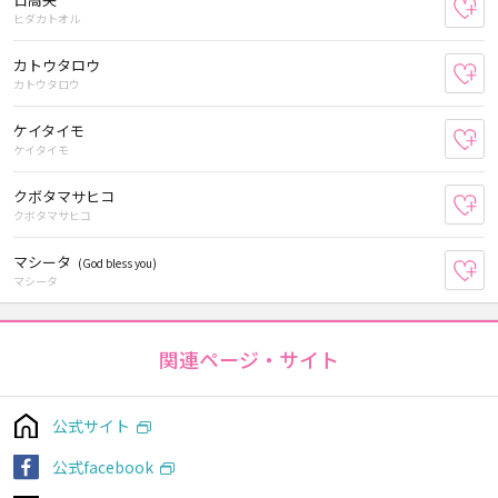
お
ヒダカトオル
カトウタロウ
お
カトウタロウ
ケイタイモ
お
ケイタイモ
クボタマサヒコ
お
クボタマサヒコ
マシータ
(God bless you)
お
マシータ
関連ページ・サイト
公式サイト
公式facebook