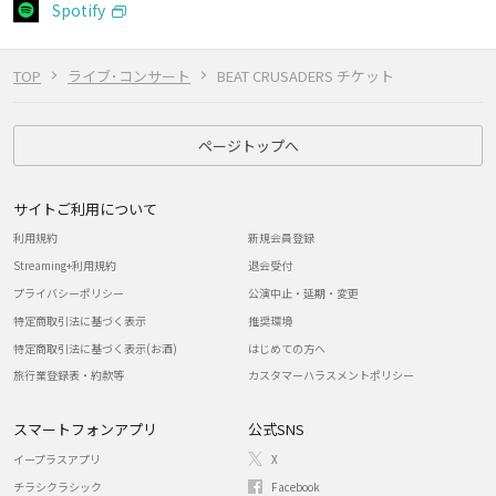
Spotify
TOP
ライブ･コンサート
BEAT CRUSADERS チケット
ページトップへ
サイトご利用について
利用規約
新規会員登録
Streaming+利用規約
退会受付
プライバシーポリシー
公演中止・延期・変更
特定商取引法に基づく表示
推奨環境
特定商取引法に基づく表示(お酒)
はじめての方へ
旅行業登録表・約款等
カスタマーハラスメントポリシー
スマートフォンアプリ
公式SNS
イープラスアプリ
X
チラシクラシック
Facebook