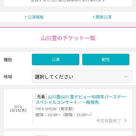
公演情報
関連公演
山川豊のチケット一覧
種別
公演
配信
地域
先着
山川豊山川 豊デビュー45周年バースデー･
スペシャルコンサート／一般発売
2026/
I’M A SHOW（東京都）
10/15(木)
開演：16:00～（開場：15:00～）
予定枚数終了