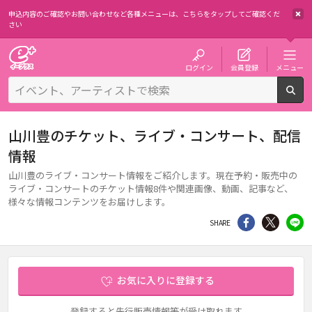
申込内容のご確認やお問い合わせなど各種メニューは、
こちらをタップしてご確認くだ
さい
チケット予約・購入・販売のイープラス
ログイン
会員登録
メニュー
検
山川豊のチケット、ライブ・コンサート、配信
情報
山川豊のライブ・コンサート情報をご紹介します。現在予約・販売中の
ライブ・コンサートのチケット情報8件や関連画像、動画、記事など、
様々な情報コンテンツをお届けします。
シェア
Twitter
li
SHARE
お気に入りに登録する
登録すると先行販売情報等が受け取れます