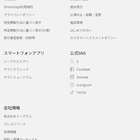
Streaming+利用規約
退会受付
プライバシーポリシー
公演中止・延期・変更
特定商取引法に基づく表示
推奨環境
特定商取引法に基づく表示(お酒)
はじめての方へ
旅行業登録表・約款等
カスタマーハラスメントポリシー
スマートフォンアプリ
公式SNS
イープラスアプリ
X
チラシクラシック
Facebook
チラシミュージアム
Youtube
Instagram
TikTok
会社情報
株式会社イープラス
プレスリリース
採用情報
契約・提携アーティスト