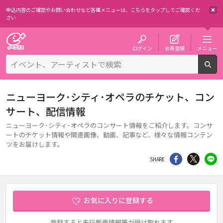
申込内容のご確認やお問い合わせなど各種メニューは、
こちらをタップしてご確認くだ
さい
チケット予約・購入・販売のイープラス
ログイン
会員登録
メニュー
検
ニューヨーク･シティ･オペラのチケット、コン
サート、配信情報
ニューヨーク･シティ･オペラのコンサート情報をご紹介します。コンサ
ートのチケット情報や関連画像、動画、記事など、様々な情報コンテン
ツをお届けします。
シェア
Twitter
li
SHARE
お気に入りに登録する
登録すると先行販売情報等が受け取れます