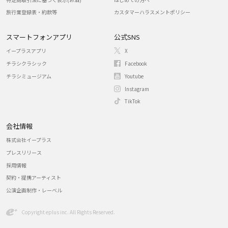
旅行業登録表・約款等
カスタマーハラスメントポリシー
スマートフォンアプリ
公式SNS
イープラスアプリ
X
チラシクラシック
Facebook
チラシミュージアム
Youtube
Instagram
TikTok
会社情報
株式会社イープラス
プレスリリース
採用情報
契約・提携アーティスト
公演企画制作・レーベル
Copyright eplus inc. All Rights Reserved.