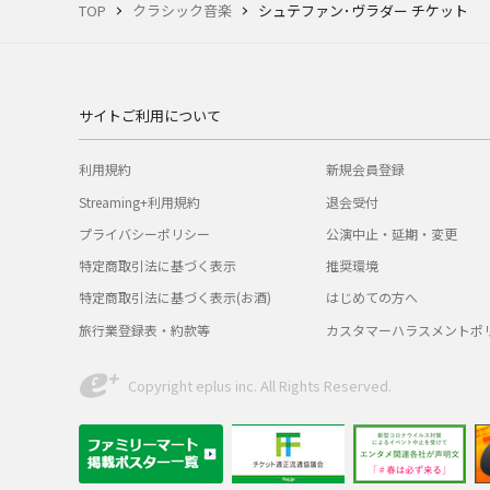
TOP
クラシック音楽
シュテファン･ヴラダー チケット
サイトご利用について
利用規約
新規会員登録
Streaming+利用規約
退会受付
プライバシーポリシー
公演中止・延期・変更
特定商取引法に基づく表示
推奨環境
特定商取引法に基づく表示(お酒)
はじめての方へ
旅行業登録表・約款等
カスタマーハラスメントポ
Copyright eplus inc. All Rights Reserved.