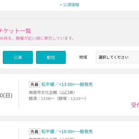
公演情報
チケット一覧
41件
を、開催が近い順に表示しています。
地域
公演
配信
松平健／<13:00>一般発売
先着
周南市文化会館（山口県）
30(日)
開演：13:00～（開場：12:15～）
受
松平健／<16:00>一般発売
先着