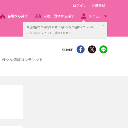
ログイン
会員登録
会場から探す
人物・団体から探す
メニュー
閉じる
申込内容のご確認やお問い合わせなど各種メニューは、
主催者向け販売サービス
こちらをタップしてご確認ください
シェア
Twitter
line
SHARE
、様々な情報コンテンツを