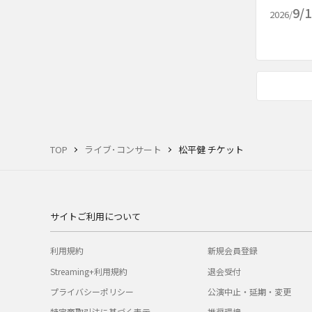
9/
2026/
TOP
ライブ･コンサート
松平健 チケット
サイトご利用について
利用規約
新規会員登録
Streaming+利用規約
退会受付
プライバシーポリシー
公演中止・延期・変更
特定商取引法に基づく表示
推奨環境