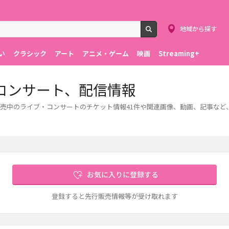
地域から探す
検索
い
クラシック
アート
アニメ・ゲーム
映画
Streaming+
コンサート、配信情報
売中のライブ・コンサートのチケット情報41件や関連画像、動画、記事など
お気に入りに登録する
登録すると先行販売情報等が受け取れます