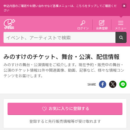
申込内容のご確認やお問い合わせなど各種メニューは、
こちらをタップしてご確認くだ
さい
チケット予約・購入・販売のイープラス
ログイン
会員登録
メニュー
検
みのすけのチケット、舞台・公演、配信情報
みのすけの舞台・公演情報をご紹介します。現在予約・販売中の舞台・
公演のチケット情報31件や関連画像、動画、記事など、様々な情報コン
テンツをお届けします。
シェア
Twitter
li
SHARE
お気に入りに登録する
登録すると先行販売情報等が受け取れます