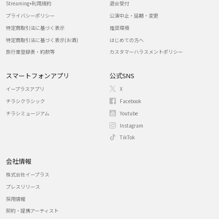
Streaming+利用規約
退会受付
プライバシーポリシー
公演中止・延期・変更
特定商取引法に基づく表示
推奨環境
特定商取引法に基づく表示(お酒)
はじめての方へ
旅行業登録表・約款等
カスタマーハラスメントポリシー
スマートフォンアプリ
公式SNS
イープラスアプリ
X
チラシクラシック
Facebook
チラシミュージアム
Youtube
Instagram
TikTok
会社情報
株式会社イープラス
プレスリリース
採用情報
契約・提携アーティスト