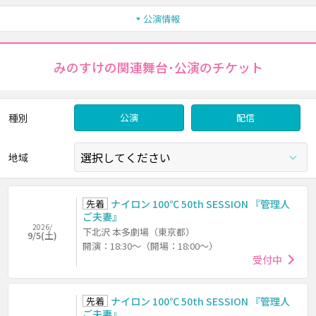
公演情報
みのすけの関連舞台･公演のチケット
種別
公演
配信
地域
先着
ナイロン 100℃ 50th SESSION 『管理人
ご夫妻』
2026/
下北沢 本多劇場（東京都）
9/5(土)
開演：18:30～（開場：18:00～）
受付中
先着
ナイロン 100℃ 50th SESSION 『管理人
ご夫妻』