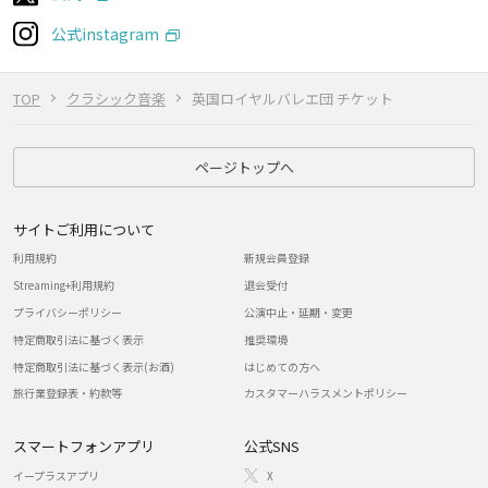
公式instagram
TOP
クラシック音楽
英国ロイヤルバレエ団 チケット
ページトップへ
サイトご利用について
利用規約
新規会員登録
Streaming+利用規約
退会受付
プライバシーポリシー
公演中止・延期・変更
特定商取引法に基づく表示
推奨環境
特定商取引法に基づく表示(お酒)
はじめての方へ
旅行業登録表・約款等
カスタマーハラスメントポリシー
スマートフォンアプリ
公式SNS
イープラスアプリ
X