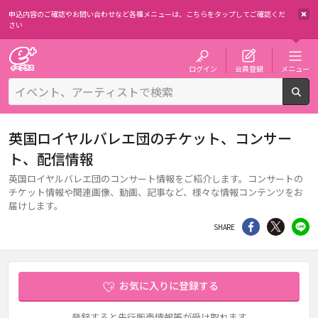
申込内容のご確認やお問い合わせなど各種メニューは、
こちらをタップしてご確認くだ
さい
チケット予約・購入・販売のイープラス
ログイン
会員登録
メニュー
検
英国ロイヤルバレエ団のチケット、コンサー
ト、配信情報
英国ロイヤルバレエ団のコンサート情報をご紹介します。コンサートの
チケット情報や関連画像、動画、記事など、様々な情報コンテンツをお
届けします。
シェア
Twitter
li
SHARE
お気に入りに登録する
登録すると先行販売情報等が受け取れます